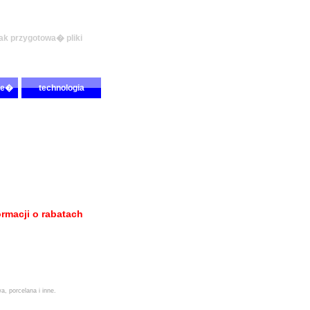
jak przygotowa� pliki
ie�
technologia
rmacji o rabatach
, porcelana i inne.