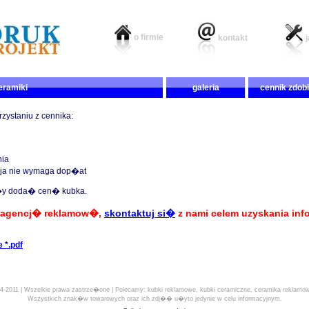
o firmie
kontakt
eramiki
galeria
cennik zdob
zystaniu z cennika:
nia
cja nie wymaga dop�at
e�y doda� cen� kubka.
z agencj� reklamow�,
skontaktuj si�
z nami celem uzyskania info
 *.pdf
4-2011 | Wszelkie prawa zastrze�one | Polecamy: kubki reklamowe, kubki ceramiczne, ceramika reklamowa
Wszystkich znak�w towarowych oraz ich zdj�� u�yto jedynie w celu informacyjnym.