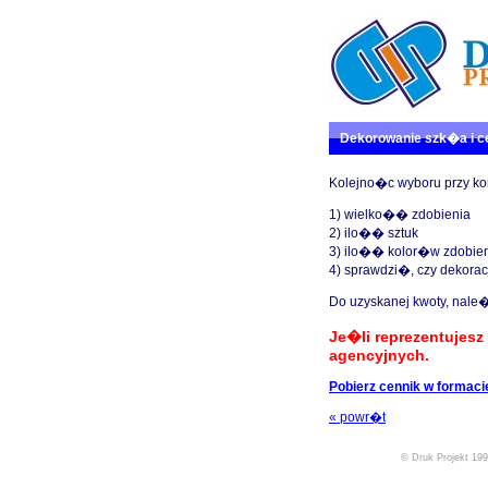
Dekorowanie szk�a i c
Kolejno�c wyboru przy kor
1) wielko�� zdobienia
2) ilo�� sztuk
3) ilo�� kolor�w zdobie
4) sprawdzi�, czy dekora
Do uzyskanej kwoty, nal
Je�li reprezentujes
agencyjnych.
Pobierz cennik w formacie
« powr�t
© Druk Projekt 199